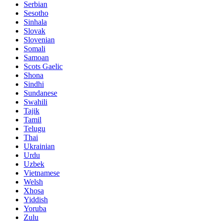
Serbian
Sesotho
Sinhala
Slovak
Slovenian
Somali
Samoan
Scots Gaelic
Shona
Sindhi
Sundanese
Swahili
Tajik
Tamil
Telugu
Thai
Ukrainian
Urdu
Uzbek
Vietnamese
Welsh
Xhosa
Yiddish
Yoruba
Zulu