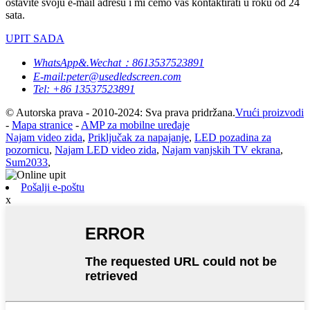
ostavite svoju e-mail adresu i mi ćemo vas kontaktirati u roku od 24
sata.
UPIT SADA
WhatsApp&.Wechat：8613537523891
E-mail:peter@usedledscreen.com
Tel: +86 13537523891
© Autorska prava - 2010-2024: Sva prava pridržana.
Vrući proizvodi
-
Mapa stranice
-
AMP za mobilne uređaje
Najam video zida
,
Priključak za napajanje
,
LED pozadina za
pozornicu
,
Najam LED video zida
,
Najam vanjskih TV ekrana
,
Sum2033
,
Pošalji e-poštu
x