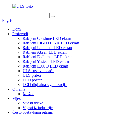
English
Dom
Proizvodi
Rabljeni Gloshine LED ekran
Rabljeni LIGHTLINK LED ekran
Rabljeni Unilumin LED ekran
Rabljeni Absen LED ekran
Rabljeni Esdlumen LED ekran
Rabljeni Yestech LED ekran
Rabljeni EXCO LED ekran
ULS sustav nosača
ULS pribor
LED poster
LCD digitalna signalizacija
O nama
Izložba
Vijesti
Vijesti tvrtke
Vijesti iz industrije
Često postavljana pitanja