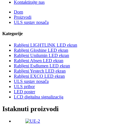
Kontaktirajte nas
Dom
Proizvodi
ULS sustav nosača
Kategorije
Rabljeni LIGHTLINK LED ekran
Rabljeni Gloshine LED ekran
Rabljeni Unilumin LED ekran
Rabljeni Absen LED ekran
Rabljeni Esdlumen LED ekran
Rabljeni Yestech LED ekran
Rabljeni EXCO LED ekran
ULS sustav nosača
ULS pribor
LED poster
LCD digitalna signalizacija
Istaknuti proizvodi