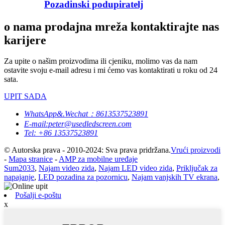
Pozadinski podupiratelj
o nama prodajna mreža kontaktirajte nas
karijere
Za upite o našim proizvodima ili cjeniku, molimo vas da nam
ostavite svoju e-mail adresu i mi ćemo vas kontaktirati u roku od 24
sata.
UPIT SADA
WhatsApp&.Wechat：8613537523891
E-mail:peter@usedledscreen.com
Tel: +86 13537523891
© Autorska prava - 2010-2024: Sva prava pridržana.
Vrući proizvodi
-
Mapa stranice
-
AMP za mobilne uređaje
Sum2033
,
Najam video zida
,
Najam LED video zida
,
Priključak za
napajanje
,
LED pozadina za pozornicu
,
Najam vanjskih TV ekrana
,
Pošalji e-poštu
x