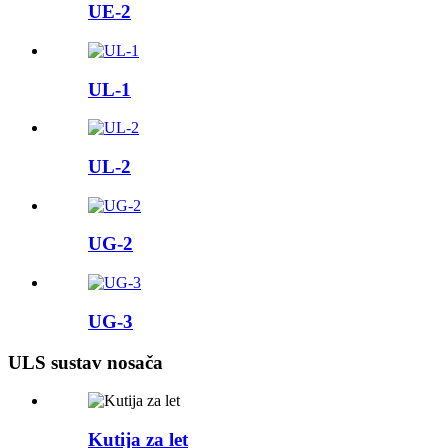
UE-2
UL-1
UL-2
UG-2
UG-3
ULS sustav nosača
Kutija za let