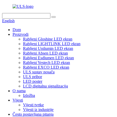
English
Dom
Proizvodi
Rabljeni Gloshine LED ekran
Rabljeni LIGHTLINK LED ekran
Rabljeni Unilumin LED ekran
Rabljeni Absen LED ekran
Rabljeni Esdlumen LED ekran
Rabljeni Yestech LED ekran
Rabljeni EXCO LED ekran
ULS sustav nosača
ULS pribor
LED poster
LCD digitalna signalizacija
O nama
Izložba
Vijesti
Vijesti tvrtke
Vijesti iz industrije
Često postavljana pitanja