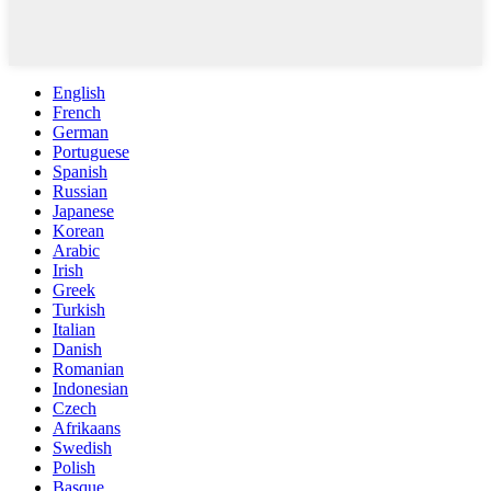
English
French
German
Portuguese
Spanish
Russian
Japanese
Korean
Arabic
Irish
Greek
Turkish
Italian
Danish
Romanian
Indonesian
Czech
Afrikaans
Swedish
Polish
Basque